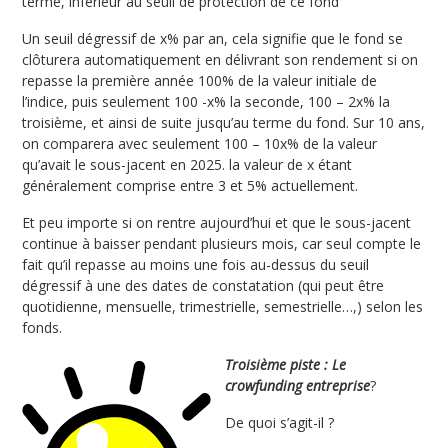
terme, inférieur au seuil de protection de ce fond
Un seuil dégressif de x% par an, cela signifie que le fond se
clôturera automatiquement en délivrant son rendement si on
repasse la première année 100% de la valeur initiale de
l’indice, puis seulement 100 -x% la seconde, 100 – 2x% la
troisième, et ainsi de suite jusqu’au terme du fond. Sur 10 ans,
on comparera avec seulement 100 – 10x% de la valeur
qu’avait le sous-jacent en 2025. la valeur de x étant
généralement comprise entre 3 et 5% actuellement.
Et peu importe si on rentre aujourd’hui et que le sous-jacent
continue à baisser pendant plusieurs mois, car seul compte le
fait qu’il repasse au moins une fois au-dessus du seuil
dégressif à une des dates de constatation (qui peut être
quotidienne, mensuelle, trimestrielle, semestrielle…,) selon les
fonds.
Troisième piste : Le
crowfunding entreprise
?
De quoi s’agit-il ?