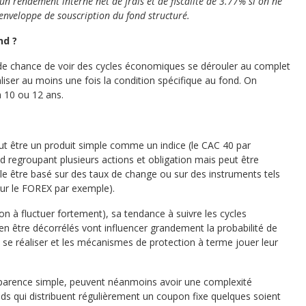
 rendement interne net de frais et de fiscalité de 3.77% si on ne
l’enveloppe de souscription du fond structuré.
nd ?
 de chance de voir des cycles économiques se dérouler au complet
liser au moins une fois la condition spécifique au fond. On
à 10 ou 12 ans.
ut être un produit simple comme un indice (le CAC 40 par
d regroupant plusieurs actions et obligation mais peut être
e être basé sur des taux de change ou sur des instruments tels
 sur le FOREX par exemple).
sion à fluctuer fortement), sa tendance à suivre les cycles
n être décorrélés vont influencer grandement la probabilité de
 se réaliser et les mécanismes de protection à terme jouer leur
apparence simple, peuvent néanmoins avoir une complexité
nds qui distribuent régulièrement un coupon fixe quelques soient