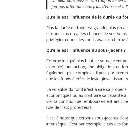
On peut donc passer d’un coupon de 8% à un
fait pas attentions aux frais d’entrée et à 
Qu’elle est l’influence de la durée du fo
Plus la durée du fond est grande, plus on a
et donc plus on a des chances de voir se réa
privilégiera donc des fonds ayant un terme 
Qu’elle est l’influence du sous-jacent ?
Comme indiqué plus haut, le sous-jacent pe
exemple), une action, une obligation, un fon
également plus complexe. Il peut par exempl
que les fonds à effet de levier (investissant
La volatilité du fond (c’est à dire sa propen
économiques ou au contraire sa capacité à e
voir la condition de remboursement anticipé
rôle de filets protecteurs.
Il est à noter que certains sous-jacents d’
intrinsèque. C’est par exemple le cas des fo