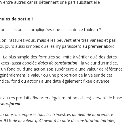
 entre autres car ils détiennent une part substantielle
ules de sortie ?
Sont-elles aussi compliquées que celles de ce tableau ?
Non, rassurez-vous, mais elles peuvent être très variées et pas
toujours aussi simples qu’elles n’y paraissent au premier abord.
La plus simple des formules se limite à vérifier qu’à des dates
fixées (aussi appelée
dates de constatation
), la valeur d’un indice,
d’un fond ou d’une action soit supérieure à une valeur de référence
(généralement la valeur ou une proportion de la valeur de cet
indice, fond ou action) à une date également fixée d’avance
en d’autres produits financiers également possibles) servant de base
 sous-jacent
.
 on pourra comparer tous les trimestres au delà de la première
 95% de la valeur qu’il avait à la date de constatation initiale!,