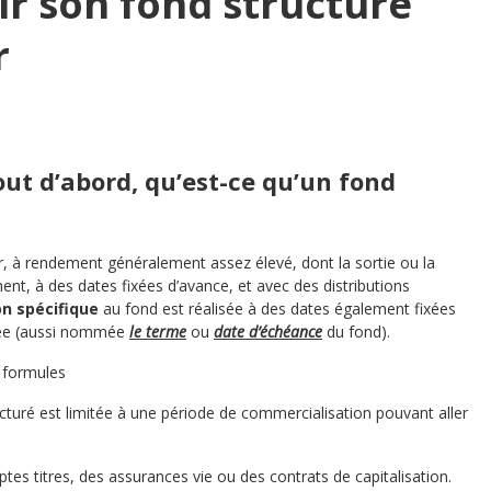
r son fond structuré
r
t d’abord, qu’est-ce qu’un fond
r, à rendement généralement assez élevé, dont la sortie ou la
nt, à des dates fixées d’avance, et avec des distributions
on spécifique
au fond est réalisée à des dates également fixées
née (aussi nommée
le terme
ou
date d’échéance
du fond).
à formules
cturé est limitée à une période de commercialisation pouvant aller
es titres, des assurances vie ou des contrats de capitalisation.