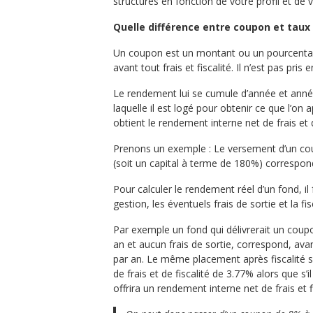
structurés en fonction de votre profil et de v
Quelle différence entre coupon et tau
Un coupon est un montant ou un pourcentage
avant tout frais et fiscalité. Il n’est pas pr
Le rendement lui se cumule d’année et année
laquelle il est logé pour obtenir ce que l’on 
obtient le rendement interne net de frais et d
Prenons un exemple : Le versement d’un cou
(soit un capital à terme de 180%) correspon
Pour calculer le rendement réel d’un fond, il
gestion, les éventuels frais de sortie et la fisc
Par exemple un fond qui délivrerait un coup
an et aucun frais de sortie, correspond, ava
par an. Le même placement après fiscalité s’
de frais et de fiscalité de 3.77% alors que s’
offrira un rendement interne net de frais et f