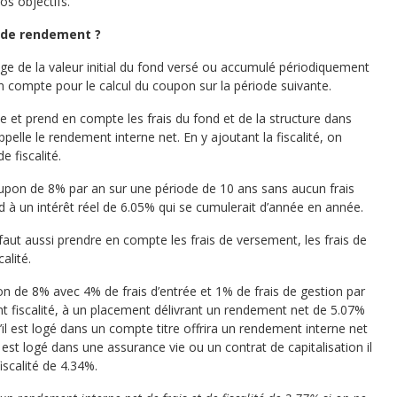
os objectifs.
x de rendement ?
 de la valeur initial du fond versé ou accumulé périodiquement
is en compte pour le calcul du coupon sur la période suivante.
 et prend en compte les frais du fond et de la structure dans
appelle le rendement interne net. En y ajoutant la fiscalité, on
e fiscalité.
pon de 8% par an sur une période de 10 ans sans aucun frais
d à un intérêt réel de 6.05% qui se cumulerait d’année en année.
 faut aussi prendre en compte les frais de versement, les frais de
alité.
on de 8% avec 4% de frais d’entrée et 1% de frais de gestion par
nt fiscalité, à un placement délivrant un rendement net de 5.07%
il est logé dans un compte titre offrira un rendement interne net
il est logé dans une assurance vie ou un contrat de capitalisation il
iscalité de 4.34%.