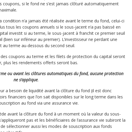
des coupons, si le fond ne s’est jamais clôturé automatiquement
maximale.
a condition n’a jamais été réalisée avant le terme du fond, celui-ci
 plus tous les coupons annuels si le sous-jacent n’a pas baissé en
ital investit si au terme, le sous-jacent à franchit ce premier seuil
 (bien sur inférieur au premier). L’investisseur ne perdant une
est au terme au-dessous du second seuil.
 des coupons au terme et les filets de protection du capital seront
r, plus les rendements offerts seront bas.
erme ou avant les clôtures automatiques du fond, aucune protection
ne s’applique
.
r a besoin de liquidité avant la clôture du fond (il est donc
oirs financiers que l’on sait disponibles sur le long terme dans les
uscription au fond via une assurance vie.
écède avant la clôture du fond à un moment où la valeur du sous-
s’appliqueront pas et les bénéficiaires de l’assurance vie subiront la
l de sélectionner aussi les modes de souscription aux fonds