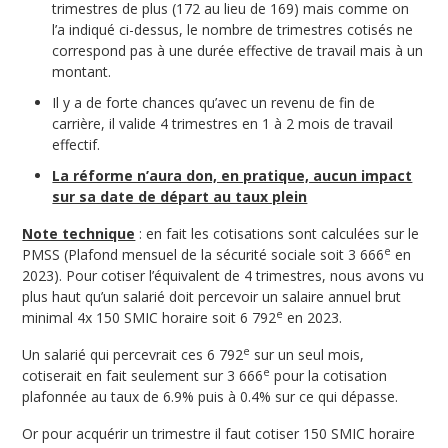
trimestres de plus (172 au lieu de 169) mais comme on
l’a indiqué ci-dessus, le nombre de trimestres cotisés ne
correspond pas à une durée effective de travail mais à un
montant.
Il y a de forte chances qu’avec un revenu de fin de
carrière, il valide 4 trimestres en 1 à 2 mois de travail
effectif.
La réforme n’aura don, en pratique, aucun impact
sur sa date de départ au taux plein
Note technique
: en fait les cotisations sont calculées sur le
e
PMSS (Plafond mensuel de la sécurité sociale soit 3 666
en
2023). Pour cotiser l’équivalent de 4 trimestres, nous avons vu
plus haut qu’un salarié doit percevoir un salaire annuel brut
e
minimal 4x 150 SMIC horaire soit 6 792
en 2023.
e
Un salarié qui percevrait ces 6 792
sur un seul mois,
e
cotiserait en fait seulement sur 3 666
pour la cotisation
plafonnée au taux de 6.9% puis à 0.4% sur ce qui dépasse.
Or pour acquérir un trimestre il faut cotiser 150 SMIC horaire