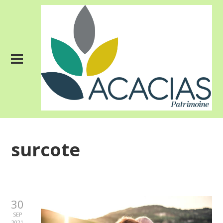
surcote
30
SEP
2021