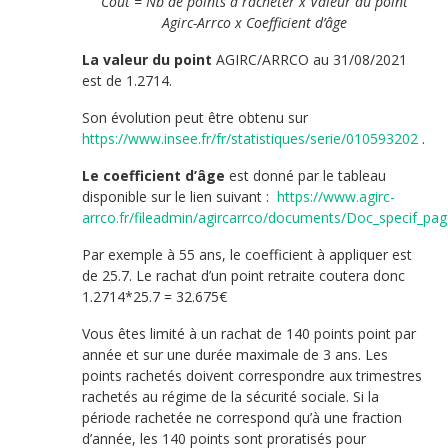
Coût = Nb de points à racheter x Valeur du point
Agirc-Arrco x Coefficient d’âge
La valeur du point
AGIRC/ARRCO au 31/08/2021
est de 1.2714.
Son évolution peut être obtenu sur
https://www.insee.fr/fr/statistiques/serie/010593202
.
Le coefficient d’âge
est donné par le tableau
disponible sur le lien suivant :
https://www.agirc-
arrco.fr/fileadmin/agircarrco/documents/Doc_specif_pag
Par exemple à 55 ans, le coefficient à appliquer est
de 25.7. Le rachat d’un point retraite coutera donc
1.2714*25.7 = 32.675€
Vous êtes limité à un rachat de 140 points point par
année et sur une durée maximale de 3 ans. Les
points rachetés doivent correspondre aux trimestres
rachetés au régime de la sécurité sociale. Si la
période rachetée ne correspond qu’à une fraction
d’année, les 140 points sont proratisés pour