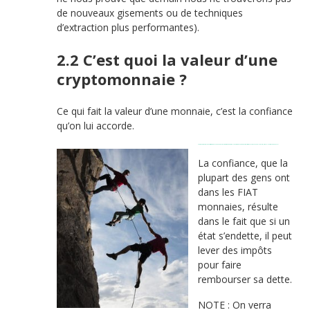
de nouveaux gisements ou de techniques
d’extraction plus performantes).
2.2 C’est quoi la valeur d’une
cryptomonnaie ?
Ce qui fait la valeur d’une monnaie, c’est la confiance
qu’on lui accorde.
En résumé, n’importe quoi pourrait servir de monnaie du moment que ses utilisateurs lui font confiance et acceptent les paiements dans cette monnaie (au début de l’humanité, les coquillages servaient de monnai
La confiance, que la
plupart des gens ont
dans les FIAT
monnaies, résulte
dans le fait que si un
état s’endette, il peut
lever des impôts
pour faire
rembourser sa dette.
NOTE : On verra