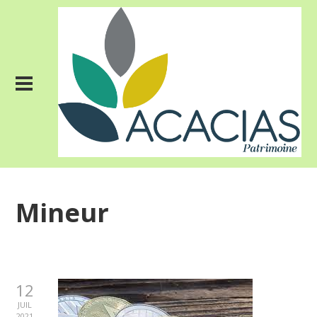
Mineur
12
JUIL
2021